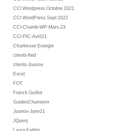
CCI Wordpress Octobre 2021
CCI WordPress Sept 2022
CCI-Chamb-WP-Mars-23
CCI-PIC-Avril21
Chartreuse Energie
clients-fred
clients-Joanov
Excel
FOT
Franck Guillot
GuidesChamonix
Joanov-Janv21
JQuery
Laura Fabbri