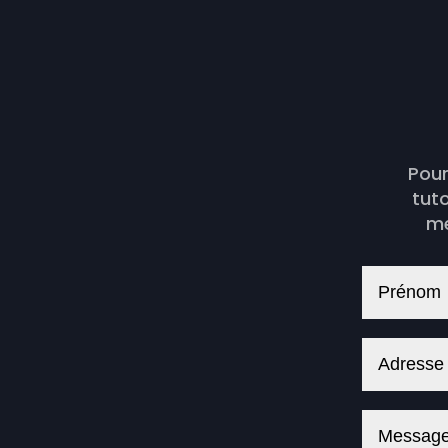
Pour
tut
me