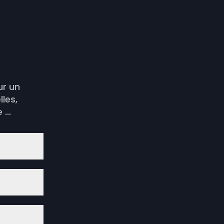
ur un
les,
...