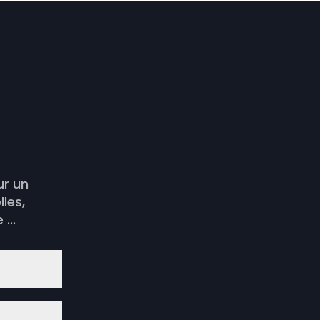
ur un
les,
...