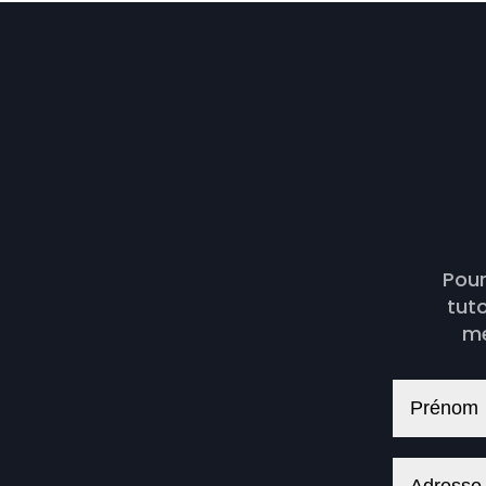
Pour
tut
me